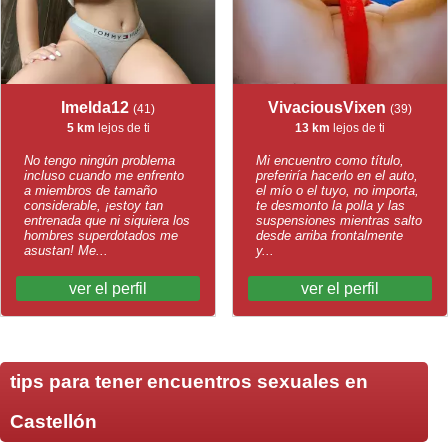
Imelda12
VivaciousVixen
(41)
(39)
5 km
lejos de ti
13 km
lejos de ti
No tengo ningún problema
Mi encuentro como título,
incluso cuando me enfrento
preferiría hacerlo en el auto,
a miembros de tamaño
el mío o el tuyo, no importa,
considerable, ¡estoy tan
te desmonto la polla y las
entrenada que ni siquiera los
suspensiones mientras salto
hombres superdotados me
desde arriba frontalmente
asustan! Me...
y...
ver el perfil
ver el perfil
tips para tener encuentros sexuales en
Castellón