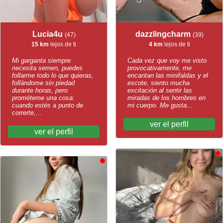
Lucia4u
dazzlingcharm
(47)
(39)
15 km
lejos de ti
4 km
lejos de ti
Mi garganta siempre
Cada vez que voy me visto
necesita semen, puedes
provocativamente, me
follarme todo lo que quieras,
encantan las minifaldas y el
follándome sin piedad
escote, siento mucha
durante horas, pero
excitación al sentir las
prométeme una cosa:
miradas de los hombres en
cuando estés a punto de
mi cuerpo. Me gusta...
correrte,...
ver el perfil
ver el perfil