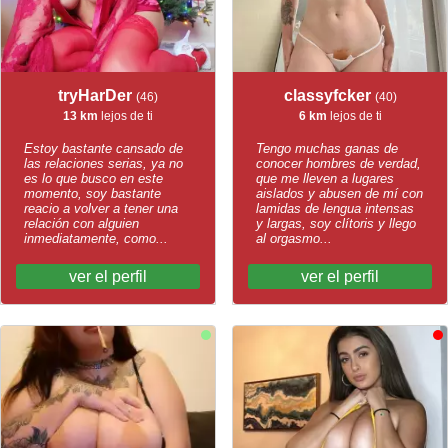
tryHarDer
classyfcker
(46)
(40)
13 km
lejos de ti
6 km
lejos de ti
Estoy bastante cansado de
Tengo muchas ganas de
las relaciones serias, ya no
conocer hombres de verdad,
es lo que busco en este
que me lleven a lugares
momento, soy bastante
aislados y abusen de mí con
reacio a volver a tener una
lamidas de lengua intensas
relación con alguien
y largas, soy clítoris y llego
inmediatamente, como...
al orgasmo...
ver el perfil
ver el perfil