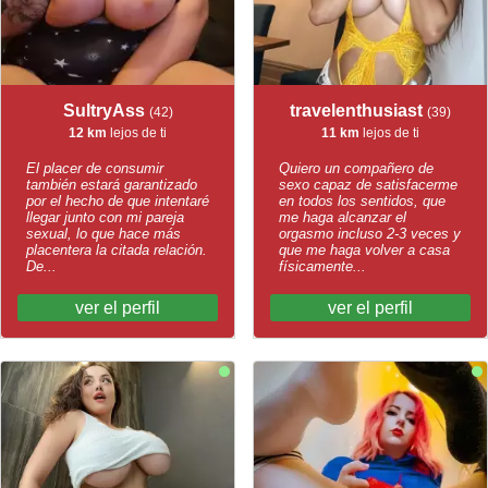
SultryAss
travelenthusiast
(42)
(39)
12 km
lejos de ti
11 km
lejos de ti
El placer de consumir
Quiero un compañero de
también estará garantizado
sexo capaz de satisfacerme
por el hecho de que intentaré
en todos los sentidos, que
llegar junto con mi pareja
me haga alcanzar el
sexual, lo que hace más
orgasmo incluso 2-3 veces y
placentera la citada relación.
que me haga volver a casa
De...
físicamente...
ver el perfil
ver el perfil