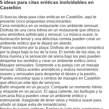
5 ideas para citas eróticas inolvidables en
Castellón
Si buscas ideas para citas eróticas en Castellón, aquí te
presento cinco propuestas emocionantes:
Cena romántica en un restaurante con ambiente sensual:
Disfruta de una cena íntima en un restaurante que ofrezca
una atmósfera sofisticada y sensual. La música suave, la
iluminación tenue y una deliciosa comida pueden crear un
ambiente erótico que te dejará sin aliento.
Paseo nocturno por la playa: Disfruta de un paseo romántico
por la playa bajo la luz de la luna. El sonido de las olas, la
brisa marina y la sensación de arena bajo tus pies pueden
despertar tus sentidos y crear un ambiente erótico único.
Masajes sensuales: Sorprende a tu pareja con un masaje
sensual. Utiliza aceites aromáticos y realiza movimientos
suaves y sensuales para despertar el deseo y la pasión.
Puedes encontrar spas o centros de masajes en Castellón
que ofrezcan este tipo de servicios.
Baño relajante en un jacuzzi: Comparte un momento íntimo
y relajante en un jacuzzi. El agua caliente, las burbujas y la
cercanía física pueden crear un ambiente erótico y
estimulante. Asegúrate de tener velas y música suave para
añadir un toque extra de romanticismo.
Noche de juegos eróticos: Explora tu lado más aventurero y