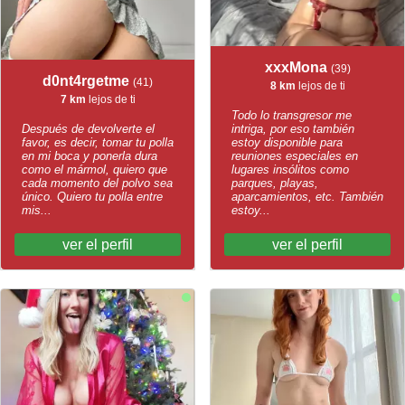
xxxMona
(39)
d0nt4rgetme
(41)
8 km
lejos de ti
7 km
lejos de ti
Todo lo transgresor me
Después de devolverte el
intriga, por eso también
favor, es decir, tomar tu polla
estoy disponible para
en mi boca y ponerla dura
reuniones especiales en
como el mármol, quiero que
lugares insólitos como
cada momento del polvo sea
parques, playas,
único. Quiero tu polla entre
aparcamientos, etc. También
mis...
estoy...
ver el perfil
ver el perfil