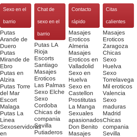
Sexo en el
Chat de
Contacto
Citas
barrio
sexo en el
rápido
calientes
Putas
Masajes
Masajes
barrio
Arande de
Eroticos
Eroticos
Putas LA
Duero
Almeria
Zaragoza
Rioja
Putas
Masajes
Chicas
Escorts
Mirande de
Eroticos en
Sexo
Santiago
Ebro
Valladolid
Huelva
Masajes
Putas en
Sexo en
Sexo
Eroticos
Alzira
Huelva
Torrelavega
Las Palmas
Putas Torre
Sexo en
Mil eroticos
Sexo Elche
del Mar
Castellon
Valencia
Sexo
Escort
Prostitutas
Sexo
Cordoba
Malaga
La Manga
maduras
Chicas de
Putas La
Sexuales
Madrid
compania
Linea
apasionados
Chicas
Sevilla
Sexoservidoras
Don Benito
compania
Putiaderos
en
Masajes
Sevilla