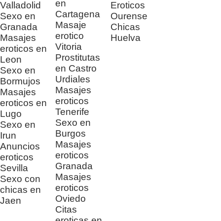
en
Valladolid
Eroticos
Cartagena
Sexo en
Ourense
Masaje
Granada
Chicas
erotico
Masajes
Huelva
Vitoria
eroticos en
Prostitutas
Leon
en Castro
Sexo en
Urdiales
Bormujos
Masajes
Masajes
eroticos
eroticos en
Tenerife
Lugo
Sexo en
Sexo en
Burgos
Irun
Masajes
Anuncios
eroticos
eroticos
Granada
Sevilla
Masajes
Sexo con
eroticos
chicas en
Oviedo
Jaen
Citas
eroticas en