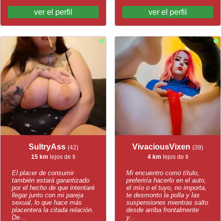
ver el perfil
ver el perfil
SultryAss
VivaciousVixen
(42)
(39)
15 km
lejos de ti
4 km
lejos de ti
El placer de consumir
Mi encuentro como título,
también estará garantizado
preferiría hacerlo en el auto,
por el hecho de que intentaré
el mío o el tuyo, no importa,
llegar junto con mi pareja
te desmonto la polla y las
sexual, lo que hace más
suspensiones mientras salto
placentera la citada relación.
desde arriba frontalmente
De...
y...