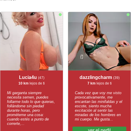
Lucia4u
dazzlingcharm
(47)
(39)
10 km
lejos de ti
7 km
lejos de ti
Mi garganta siempre
Cada vez que voy me visto
necesita semen, puedes
provocativamente, me
follarme todo lo que quieras,
encantan las minifaldas y el
follándome sin piedad
escote, siento mucha
durante horas, pero
excitación al sentir las
prométeme una cosa:
miradas de los hombres en
cuando estés a punto de
mi cuerpo. Me gusta...
correrte,...
ver el perfil