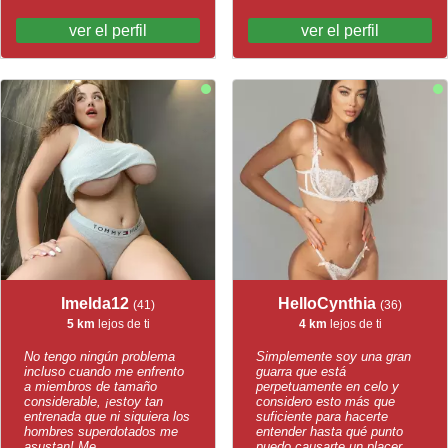
ver el perfil
ver el perfil
Imelda12
HelloCynthia
(41)
(36)
5 km
lejos de ti
4 km
lejos de ti
No tengo ningún problema
Simplemente soy una gran
incluso cuando me enfrento
guarra que está
a miembros de tamaño
perpetuamente en celo y
considerable, ¡estoy tan
considero esto más que
entrenada que ni siquiera los
suficiente para hacerte
hombres superdotados me
entender hasta qué punto
asustan! Me...
puedo causarte un placer...