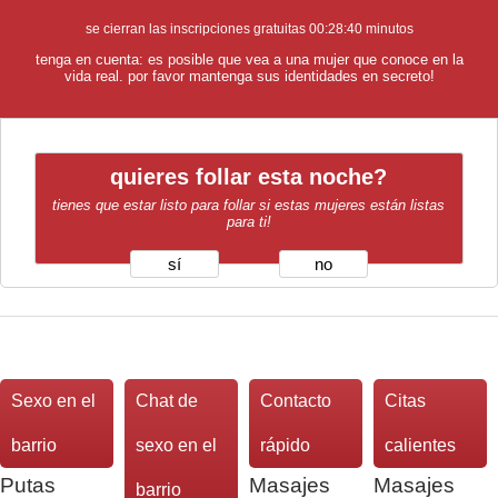
se cierran las inscripciones gratuitas
00:28:39
minutos
tenga en cuenta: es posible que vea a una mujer que conoce en la
vida real. por favor mantenga sus identidades en secreto!
quieres follar esta noche?
tienes que estar listo para follar si estas mujeres están listas
para ti!
sí
no
Sexo en el
Chat de
Contacto
Citas
barrio
sexo en el
rápido
calientes
Putas
Masajes
Masajes
barrio