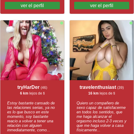
ver el perfil
ver el perfil
tryHarDer
travelenthusiast
(46)
(39)
6 km
lejos de ti
16 km
lejos de ti
Estoy bastante cansado de
Quiero un compañero de
las relaciones serias, ya no
sexo capaz de satisfacerme
es lo que busco en este
en todos los sentidos, que
momento, soy bastante
me haga alcanzar el
reacio a volver a tener una
orgasmo incluso 2-3 veces y
relación con alguien
que me haga volver a casa
inmediatamente, como...
físicamente...