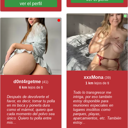
ver el perfil
xxxMona
(39)
d0nt4rgetme
(41)
1 km
lejos de ti
6 km
lejos de ti
Todo lo transgresor me
Después de devolverte el
intriga, por eso también
favor, es decir, tomar tu polla
estoy disponible para
en mi boca y ponerla dura
reuniones especiales en
como el mármol, quiero que
lugares insólitos como
cada momento del polvo sea
parques, playas,
único. Quiero tu polla entre
aparcamientos, etc. También
mis...
estoy...