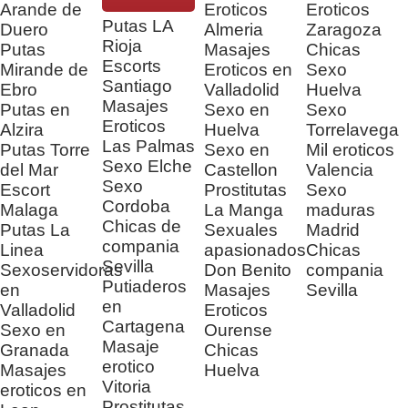
Arande de
Eroticos
Eroticos
Putas LA
Duero
Almeria
Zaragoza
Rioja
Putas
Masajes
Chicas
Escorts
Mirande de
Eroticos en
Sexo
Santiago
Ebro
Valladolid
Huelva
Masajes
Putas en
Sexo en
Sexo
Eroticos
Alzira
Huelva
Torrelavega
Las Palmas
Putas Torre
Sexo en
Mil eroticos
Sexo Elche
del Mar
Castellon
Valencia
Sexo
Escort
Prostitutas
Sexo
Cordoba
Malaga
La Manga
maduras
Chicas de
Putas La
Sexuales
Madrid
compania
Linea
apasionados
Chicas
Sevilla
Sexoservidoras
Don Benito
compania
Putiaderos
en
Masajes
Sevilla
en
Valladolid
Eroticos
Cartagena
Sexo en
Ourense
Masaje
Granada
Chicas
erotico
Masajes
Huelva
Vitoria
eroticos en
Prostitutas